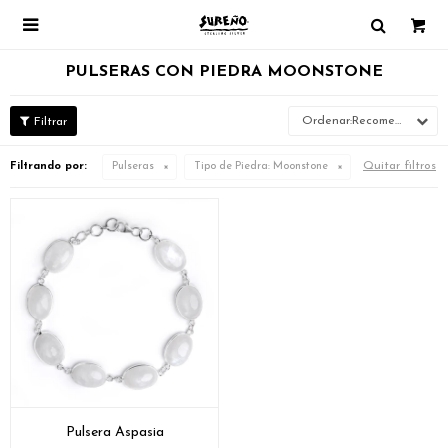

PULSERAS CON PIEDRA MOONSTONE
Recomendados
Quitar filtros
Filtrando por:
Pulseras
Tipo de Piedra:
Moonstone
Pulsera Aspasia