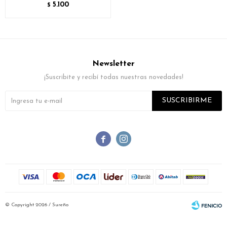
5.100
$
Newsletter
¡Suscribite y recibí todas nuestras novedades!
SUSCRIBIRME


© Copyright 2026 / Sureño