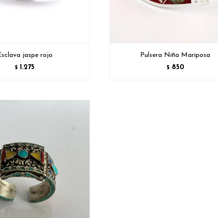
sclava jaspe rojo
Pulsera Niña Mariposa
1.275
850
$
$