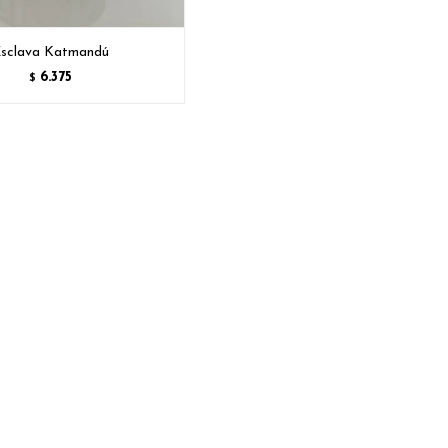
sclava Katmandú
6.375
$