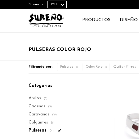
Moneda:
PRODUCTOS
DISEÑO
PULSERAS COLOR ROJO
Quitar filtros
Filtrando por:
Pulseras
Color:
Rojo
Categorías
Anillos
(5)
Cadenas
(3)
Caravanas
(18)
Colgantes
(5)
Pulseras
(4)