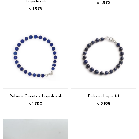
Lapislazuli
1.275
$
1.275
$
Pulsera Cuentas Lapislazuli
Pulsera Lapis M
1.700
2.125
$
$