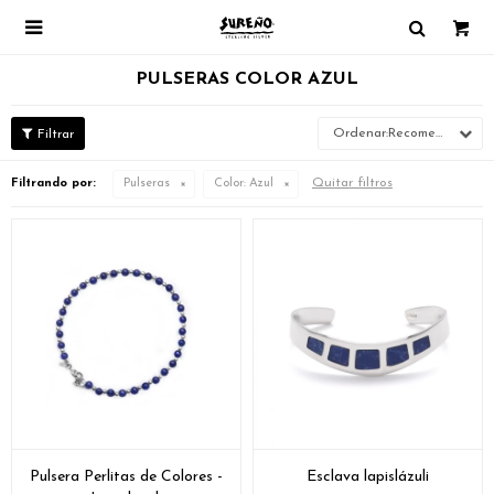

PULSERAS COLOR AZUL
Recomendados
Quitar filtros
Filtrando por:
Pulseras
Color:
Azul
Pulsera Perlitas de Colores -
Esclava lapislázuli