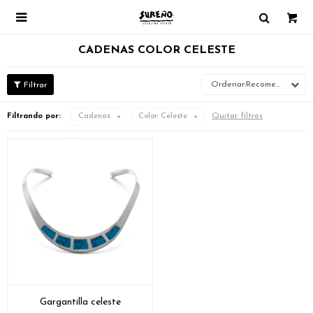

CADENAS COLOR CELESTE
Recomendados
Quitar filtros
Filtrando por:
Cadenas
Color:
Celeste
Gargantilla celeste